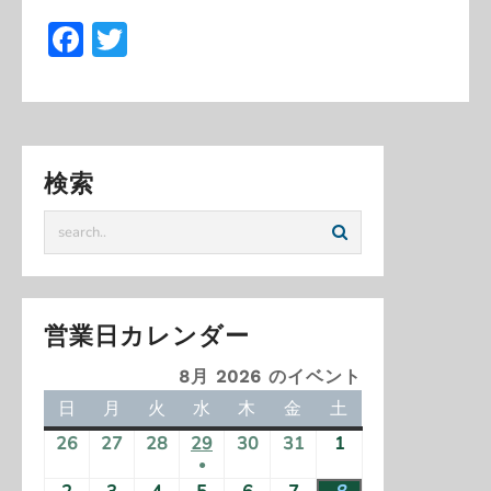
Facebook
Twitter
検索
営業日カレンダー
8月 2026 のイベント
日
日
月
月
火
火
水
水
木
木
金
金
土
土
曜
曜
曜
曜
曜
曜
曜
26
2
27
2
28
2
29
2
30
2
31
2
1
2
日
日
日
日
日
日
日
●
0
0
0
0
0
0
0
(