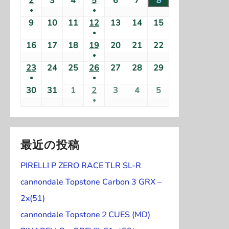
2
2
3
2
4
2
5
2
6
2
7
2
8
2
2
2
2
2
2
2
2
●
●
1
0
0
0
0
0
0
0
6
6
6
6
6
6
6
(
(
9
2
10
2
11
2
12
2
13
2
14
2
15
2
件
2
2
2
2
2
2
2
年
年
年
年
年
年
年
●
1
1
0
0
0
0
0
0
0
の
6
6
6
6
6
6
6
7
7
7
7
7
7
8
(
16
2
17
2
18
2
19
2
20
2
21
2
22
2
件
件
2
2
2
2
2
2
2
イ
年
年
年
年
年
年
年
月
月
月
月
月
月
月
●
1
0
0
0
0
0
0
0
の
の
6
6
6
6
6
6
6
ベ
8
8
8
8
8
8
8
2
2
2
(
2
3
3
1
23
2
24
2
25
2
26
2
27
2
28
2
29
2
件
2
2
2
2
2
2
2
イ
イ
年
年
年
年
年
年
年
ン
月
月
月
月
月
月
月
●
●
6
7
8
1
9
0
1
日
0
0
0
0
0
0
0
の
6
6
6
6
6
6
6
ベ
ベ
8
8
8
8
8
8
8
ト
(
2
3
4
(
5
6
7
8
30
2
31
2
1
2
2
2
3
2
4
2
5
2
日
日
日
件
日
日
日
2
2
2
2
2
2
2
イ
年
年
年
年
年
年
年
ン
ン
月
月
月
月
月
月
月
●
)
1
日
日
日
1
日
日
日
日
0
0
0
0
0
0
0
の
6
6
6
6
6
6
6
ベ
8
8
8
8
8
8
8
ト
ト
9
1
1
(
1
1
1
1
件
件
2
2
2
2
2
2
2
イ
年
年
年
年
年
年
年
ン
月
月
月
月
月
月
月
)
)
日
0
1
1
2
3
4
5
の
の
6
6
6
6
6
6
6
ベ
8
8
8
8
8
8
8
ト
1
1
1
1
2
2
2
日
日
件
日
日
日
日
イ
イ
年
年
年
年
年
年
年
最近の投稿
ン
月
月
月
月
月
月
月
)
6
7
8
9
0
1
2
の
ベ
ベ
8
8
9
9
9
9
9
ト
2
2
2
2
2
2
2
日
日
日
日
日
日
日
イ
PIRELLI P ZERO RACE TLR SL-R
ン
ン
月
月
月
月
月
月
月
)
3
4
5
6
7
8
9
ベ
ト
ト
3
3
1
2
3
4
5
cannondale Topstone Carbon 3 GRX –
日
日
日
日
日
日
日
ン
)
)
0
1
日
日
日
日
日
2x(51)
ト
日
日
cannondale Topstone２CUES (MD)
)