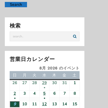
検索
営業日カレンダー
8月 2026 のイベント
日
日
月
月
火
火
水
水
木
木
金
金
土
土
曜
曜
曜
曜
曜
曜
曜
26
2
27
2
28
2
29
2
30
2
31
2
1
2
日
日
日
日
日
日
日
●
0
0
0
0
0
0
0
(
2
2
3
2
4
2
5
2
6
2
7
2
8
2
2
2
2
2
2
2
2
●
●
1
0
0
0
0
0
0
0
6
6
6
6
6
6
6
(
(
9
2
10
2
11
2
12
2
13
2
14
2
15
2
件
2
2
2
2
2
2
2
年
年
年
年
年
年
年