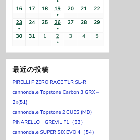
●
1
1
0
0
0
0
0
0
0
の
6
6
6
6
6
6
6
7
7
7
7
7
7
8
(
16
2
17
2
18
2
19
2
20
2
21
2
22
2
件
件
2
2
2
2
2
2
2
イ
年
年
年
年
年
年
年
月
月
月
月
月
月
月
●
1
0
0
0
0
0
0
0
の
の
6
6
6
6
6
6
6
ベ
8
8
8
8
8
8
8
2
2
2
(
2
3
3
1
23
2
24
2
25
2
26
2
27
2
28
2
29
2
件
2
2
2
2
2
2
2
イ
イ
年
年
年
年
年
年
年
ン
月
月
月
月
月
月
月
●
●
6
7
8
1
9
0
1
日
0
0
0
0
0
0
0
の
6
6
6
6
6
6
6
ベ
ベ
8
8
8
8
8
8
8
ト
(
2
3
4
(
5
6
7
8
30
2
31
2
1
2
2
2
3
2
4
2
5
2
日
日
日
件
日
日
日
2
2
2
2
2
2
2
イ
年
年
年
年
年
年
年
ン
ン
月
月
月
月
月
月
月
●
)
1
日
日
日
1
日
日
日
日
0
0
0
0
0
0
0
の
6
6
6
6
6
6
6
ベ
8
8
8
8
8
8
8
ト
ト
9
1
1
(
1
1
1
1
件
件
2
2
2
2
2
2
2
イ
年
年
年
年
年
年
年
ン
月
月
月
月
月
月
月
)
)
日
0
1
1
2
3
4
5
の
の
6
6
6
6
6
6
6
ベ
8
8
8
8
8
8
8
ト
1
1
1
1
2
2
2
日
日
件
日
日
日
日
イ
イ
年
年
年
年
年
年
年
最近の投稿
ン
月
月
月
月
月
月
月
)
6
7
8
9
0
1
2
の
ベ
ベ
8
8
9
9
9
9
9
ト
2
2
2
2
2
2
2
日
日
日
日
日
日
日
イ
PIRELLI P ZERO RACE TLR SL-R
ン
ン
月
月
月
月
月
月
月
)
3
4
5
6
7
8
9
ベ
ト
ト
3
3
1
2
3
4
5
cannondale Topstone Carbon 3 GRX –
日
日
日
日
日
日
日
ン
)
)
0
1
日
日
日
日
日
2x(51)
ト
日
日
cannondale Topstone２CUES (MD)
)
PINARELLO GREVIL F1（53）
cannondale SUPER SIX EVO 4（54）