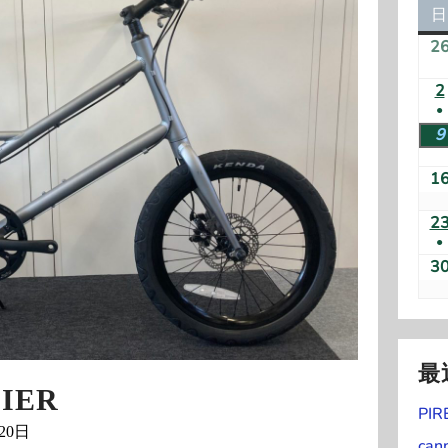
日
2
2
●
(
9
1
2
●
(
3
)
最
IER
PIR
20日
can