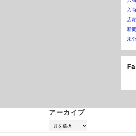
入
入
店
新
未
Fa
アーカイブ
ア