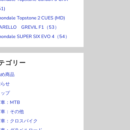
ン
)
0
1
日
日
日
日
日
51)
ト
日
日
nondale Topstone２CUES (MD)
)
NARELLO GREVIL F1（53）
nondale SUPER SIX EVO 4（54）
テゴリー
勧め商品
知らせ
ョップ
車：MTB
荷車：その他
荷車：クロスバイク