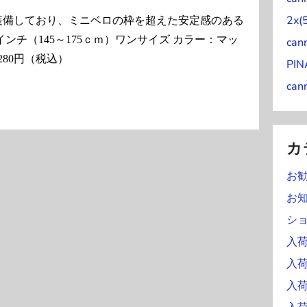
)
2x(
装備しており、ミニベロの枠を超えた安定感のある
ンチ（145～175ｃｍ）ワンサイズ カラー：マッ
can
280円（税込）
PI
can
カ
お
お
シ
入荷
入
入