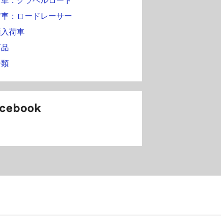
荷車：グラベルロード
荷車：ロードレーサー
頭入荷車
商品
分類
cebook