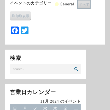
イベントのカテゴリー
General
すべて
印刷
表示
Facebook
Twitter
検索
営業日カレンダー
11月 2024 のイベント
日
日
月
月
火
火
水
水
木
木
金
金
土
土