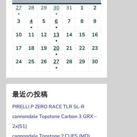
曜
曜
曜
曜
曜
曜
曜
27
2
28
2
29
2
30
2
31
2
1
2
2
2
日
日
日
日
日
日
日
●
●
0
0
0
0
0
0
0
(
(
3
2
4
2
5
2
6
2
7
2
8
2
9
2
2
2
2
2
2
2
2
●
●
1
1
0
0
0
0
0
0
0
4
4
4
4
4
4
4
(
(
10
2
11
2
12
2
13
2
14
2
15
2
16
2
件
件
2
2
2
2
2
2
2
年
年
年
年
年
年
年
●
1
1
0
0
0
0
0
0
0
の
の
4
4
4
4
4
4
4
1
1
1
1
1
1
1
(
17
2
18
2
19
2
20
2
21
2
22
2
23
2
件
件
2
2
2
2
2
2
2
イ
イ
年
年
年
年
年
年
年
0
0
0
0
0
1
1
●
1
0
0
0
0
0
0
0
の
の
4
4
4
4
4
4
4
ベ
ベ
1
1
1
1
1
1
1
月
月
月
(
月
月
月
月
24
2
25
2
26
2
27
2
28
2
29
2
30
2
件
2
2
2
2
2
2
2
イ
イ
年
年
年
年
年
年
年
ン
ン
1
1
1
1
1
1
1
●
2
2
2
1
3
3
1
2
0
0
0
0
0
0
0
の
4
4
4
4
4
4
4
ベ
ベ
1
1
1
1
1
1
1
ト
ト
月
月
月
(
月
月
月
月
7
8
9
件
0
1
日
日
2
2
2
2
2
2
2
イ
年
年
年
年
年
年
年
ン
ン
1
1
1
1
1
1
1
)
)
3
4
5
1
6
7
8
9
日
日
日
の
日
日
4
4
4
4
4
4
4
ベ
1
1
1
1
1
1
1
ト
ト
月
月
月
月
月
月
月
日
日
日
件
日
日
日
日
イ
年
年
年
年
年
年
年
最近の投稿
ン
1
1
1
1
1
1
1
)
)
1
1
1
1
1
1
1
の
ベ
1
1
1
1
1
1
1
ト
月
月
月
月
月
月
月
0
1
2
3
4
5
6
イ
PIRELLI P ZERO RACE TLR SL-R
ン
1
1
1
1
1
1
1
)
1
1
1
2
2
2
2
日
日
日
日
日
日
日
ベ
ト
月
月
月
月
月
月
月
cannondale Topstone Carbon 3 GRX –
7
8
9
0
1
2
3
ン
)
2
2
2
2
2
2
3
日
日
日
日
日
日
日
2x(51)
ト
4
5
6
7
8
9
0
cannondale Topstone２CUES (MD)
)