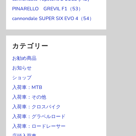
日
日
日
日
日
日
日
PINARELLO GREVIL F1（53）
cannondale SUPER SIX EVO 4（54）
カテゴリー
お勧め商品
お知らせ
ショップ
入荷車：MTB
入荷車：その他
入荷車：クロスバイク
入荷車：グラベルロード
入荷車：ロードレーサー
店頭入荷車