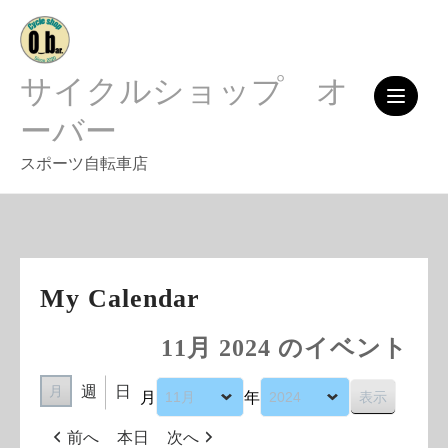
Skip
to
content
サイクルショップ オ
ーバー
スポーツ自転車店
My Calendar
11月 2024 のイベント
週
日
月
月
年
前へ
本日
次へ