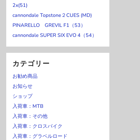
)
)
0
1
日
日
日
日
日
2x(51)
ト
日
日
cannondale Topstone２CUES (MD)
)
PINARELLO GREVIL F1（53）
cannondale SUPER SIX EVO 4（54）
カテゴリー
お勧め商品
お知らせ
ショップ
入荷車：MTB
入荷車：その他
入荷車：クロスバイク
入荷車：グラベルロード