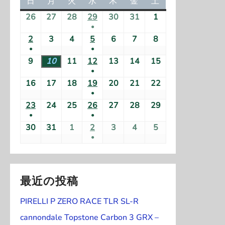
日
日
月
月
火
火
水
水
木
木
金
金
土
土
曜
曜
曜
曜
曜
曜
曜
26
2
27
2
28
2
29
2
30
2
31
2
1
2
日
日
日
日
日
日
日
●
0
0
0
0
0
0
0
(
2
2
3
2
4
2
5
2
6
2
7
2
8
2
2
2
2
2
2
2
2
●
●
1
0
0
0
0
0
0
0
6
6
6
6
6
6
6
(
(
9
2
10
2
11
2
12
2
13
2
14
2
15
2
件
2
2
2
2
2
2
2
年
年
年
年
年
年
年
●
1
1
0
0
0
0
0
0
0
の
6
6
6
6
6
6
6
7
7
7
7
7
7
8
(
16
2
17
2
18
2
19
2
20
2
21
2
22
2
件
件
2
2
2
2
2
2
2
イ
年
年
年
年
年
年
年
月
月
月
月
月
月
月
●
1
0
0
0
0
0
0
0
の
の
6
6
6
6
6
6
6
ベ
8
8
8
8
8
8
8
2
2
2
(
2
3
3
1
23
2
24
2
25
2
26
2
27
2
28
2
29
2
件
2
2
2
2
2
2
2
イ
イ
年
年
年
年
年
年
年
ン
月
月
月
月
月
月
月
●
●
6
7
8
1
9
0
1
日
0
0
0
0
0
0
0
の
6
6
6
6
6
6
6
ベ
ベ
8
8
8
8
8
8
8
ト
(
2
3
4
(
5
6
7
8
30
2
31
2
1
2
2
2
3
2
4
2
5
2
日
日
日
件
日
日
日
2
2
2
2
2
2
2
イ
年
年
年
年
年
年
年
ン
ン
月
月
月
月
月
月
月
●
)
1
日
日
日
1
日
日
日
日
0
0
0
0
0
0
0
の
6
6
6
6
6
6
6
ベ
8
8
8
8
8
8
8
ト
ト
9
1
1
(
1
1
1
1
件
件
2
2
2
2
2
2
2
イ
年
年
年
年
年
年
年
ン
月
月
月
月
月
月
月
)
)
日
0
1
1
2
3
4
5
の
の
6
6
6
6
6
6
6
ベ
8
8
8
8
8
8
8
ト
1
1
1
1
2
2
2
日
日
件
日
日
日
日
イ
イ
年
年
年
年
年
年
年
最近の投稿
ン
月
月
月
月
月
月
月
)
6
7
8
9
0
1
2
の
ベ
ベ
8
8
9
9
9
9
9
ト
2
2
2
2
2
2
2
日
日
日
日
日
日
日
イ
PIRELLI P ZERO RACE TLR SL-R
ン
ン
月
月
月
月
月
月
月
)
3
4
5
6
7
8
9
ベ
ト
ト
3
3
1
2
3
4
5
cannondale Topstone Carbon 3 GRX –
日
日
日
日
日
日
日
ン