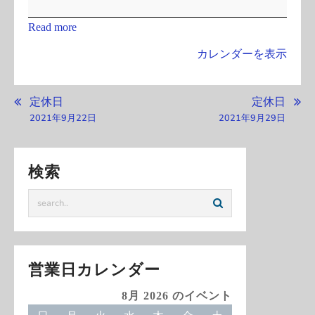
16:00
所
Read more
用
カレンダーを表示
の
た
め
投
定休日
定休日
不
稿
2021年9月22日
2021年9月29日
在
ナ
と
ビ
な
検索
ゲ
り
ー
ま
シ
す。
ョ
ン
営業日カレンダー
8月 2026 のイベント