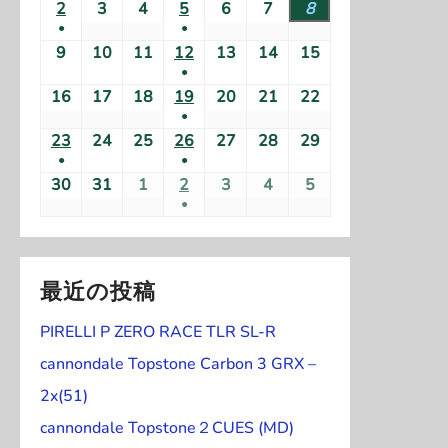
(
2
2
3
2
4
2
5
2
6
2
7
2
8
2
2
2
2
2
2
2
2
●
●
1
0
0
0
0
0
0
0
6
6
6
6
6
6
6
(
(
9
2
10
2
11
2
12
2
13
2
14
2
15
2
件
2
2
2
2
2
2
2
年
年
年
年
年
年
年
●
1
1
0
0
0
0
0
0
0
の
6
6
6
6
6
6
6
7
7
7
7
7
7
8
(
16
2
17
2
18
2
19
2
20
2
21
2
22
2
件
件
2
2
2
2
2
2
2
イ
年
年
年
年
年
年
年
月
月
月
月
月
月
月
●
1
0
0
0
0
0
0
0
の
の
6
6
6
6
6
6
6
ベ
8
8
8
8
8
8
8
2
2
2
(
2
3
3
1
23
2
24
2
25
2
26
2
27
2
28
2
29
2
件
2
2
2
2
2
2
2
イ
イ
年
年
年
年
年
年
年
ン
月
月
月
月
月
月
月
●
●
6
7
8
1
9
0
1
日
0
0
0
0
0
0
0
の
6
6
6
6
6
6
6
ベ
ベ
8
8
8
8
8
8
8
ト
(
2
3
4
(
5
6
7
8
30
2
31
2
1
2
2
2
3
2
4
2
5
2
日
日
日
件
日
日
日
2
2
2
2
2
2
2
イ
年
年
年
年
年
年
年
ン
ン
月
月
月
月
月
月
月
●
)
1
日
日
日
1
日
日
日
日
0
0
0
0
0
0
0
の
6
6
6
6
6
6
6
ベ
8
8
8
8
8
8
8
ト
ト
9
1
1
(
1
1
1
1
件
件
2
2
2
2
2
2
2
イ
年
年
年
年
年
年
年
ン
月
月
月
月
月
月
月
)
)
日
0
1
1
2
3
4
5
の
の
6
6
6
6
6
6
6
ベ
8
8
8
8
8
8
8
ト
1
1
1
1
2
2
2
日
日
件
日
日
日
日
イ
イ
年
年
年
年
年
年
年
最近の投稿
ン
月
月
月
月
月
月
月
)
6
7
8
9
0
1
2
の
ベ
ベ
8
8
9
9
9
9
9
ト
2
2
2
2
2
2
2
日
日
日
日
日
日
日
イ
PIRELLI P ZERO RACE TLR SL-R
ン
ン
月
月
月
月
月
月
月
)
3
4
5
6
7
8
9
ベ
ト
ト
3
3
1
2
3
4
5
cannondale Topstone Carbon 3 GRX –
日
日
日
日
日
日
日
ン
)
)
0
1
日
日
日
日
日
2x(51)
ト
日
日
cannondale Topstone２CUES (MD)
)