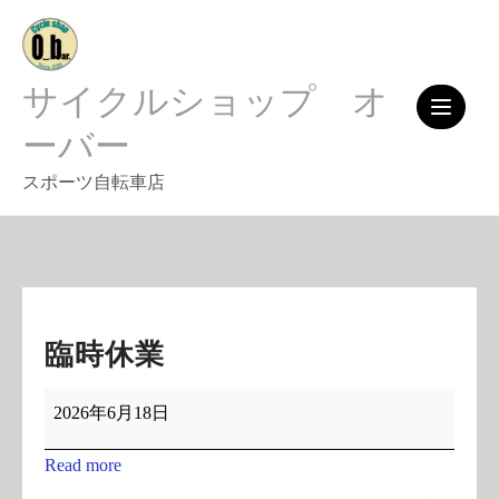
Skip
to
content
サイクルショップ オ
ーバー
スポーツ自転車店
臨時休業
臨
2026年6月18日
時
休
Read more
業