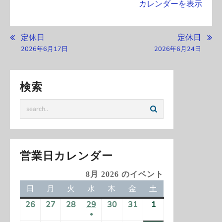
カレンダーを表示
投
定休日
定休日
稿
2026年6月17日
2026年6月24日
ナ
ビ
検索
ゲ
ー
シ
ョ
ン
営業日カレンダー
8月 2026 のイベント
日
日
月
月
火
火
水
水
木
木
金
金
土
土
曜
曜
曜
曜
曜
曜
曜
26
2
27
2
28
2
29
2
30
2
31
2
1
2
日
日
日
日
日
日
日
●
0
0
0
0
0
0
0