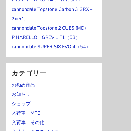
ン
ン
月
月
月
月
月
月
月
)
3
4
5
6
7
8
9
ベ
ト
ト
3
3
1
2
3
4
5
cannondale Topstone Carbon 3 GRX –
日
日
日
日
日
日
日
ン
)
)
0
1
日
日
日
日
日
2x(51)
ト
日
日
cannondale Topstone２CUES (MD)
)
PINARELLO GREVIL F1（53）
cannondale SUPER SIX EVO 4（54）
カテゴリー
お勧め商品
お知らせ
ショップ
入荷車：MTB
入荷車：その他