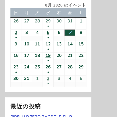
8月 2026 のイベント
日
日
月
月
火
火
水
水
木
木
金
金
土
土
曜
曜
曜
曜
曜
曜
曜
26
2
27
2
28
2
29
2
30
2
31
2
1
2
日
日
日
日
日
日
日
●
0
0
0
0
0
0
0
(
2
2
3
2
4
2
5
2
6
2
7
2
8
2
2
2
2
2
2
2
2
●
●
1
0
0
0
0
0
0
0
6
6
6
6
6
6
6
(
(
9
2
10
2
11
2
12
2
13
2
14
2
15
2
件
2
2
2
2
2
2
2
年
年
年
年
年
年
年
●
1
1
0
0
0
0
0
0
0
の
6
6
6
6
6
6
6
7
7
7
7
7
7
8
(
16
2
17
2
18
2
19
2
20
2
21
2
22
2
件
件
2
2
2
2
2
2
2
イ
年
年
年
年
年
年
年
月
月
月
月
月
月
月
●
1
0
0
0
0
0
0
0
の
の
6
6
6
6
6
6
6
ベ
8
8
8
8
8
8
8
2
2
2
(
2
3
3
1
23
2
24
2
25
2
26
2
27
2
28
2
29
2
件
2
2
2
2
2
2
2
イ
イ
年
年
年
年
年
年
年
ン
月
月
月
月
月
月
月
●
●
6
7
8
1
9
0
1
日
0
0
0
0
0
0
0
の
6
6
6
6
6
6
6
ベ
ベ
8
8
8
8
8
8
8
ト
(
2
3
4
(
5
6
7
8
30
2
31
2
1
2
2
2
3
2
4
2
5
2
日
日
日
件
日
日
日
2
2
2
2
2
2
2
イ
年
年
年
年
年
年
年
ン
ン
月
月
月
月
月
月
月
●
)
1
日
日
日
1
日
日
日
日
0
0
0
0
0
0
0
の
6
6
6
6
6
6
6
ベ
8
8
8
8
8
8
8
ト
ト
9
1
1
(
1
1
1
1
件
件
2
2
2
2
2
2
2
イ
年
年
年
年
年
年
年
ン
月
月
月
月
月
月
月
)
)
日
0
1
1
2
3
4
5
の
の
6
6
6
6
6
6
6
ベ
8
8
8
8
8
8
8
ト
1
1
1
1
2
2
2
日
日
件
日
日
日
日
イ
イ
年
年
年
年
年
年
年
最近の投稿
ン
月
月
月
月
月
月
月
)
6
7
8
9
0
1
2
の
ベ
ベ
8
8
9
9
9
9
9
ト
2
2
2
2
2
2
2
日
日
日
日
日
日
日
イ
PIRELLI P ZERO RACE TLR SL-R