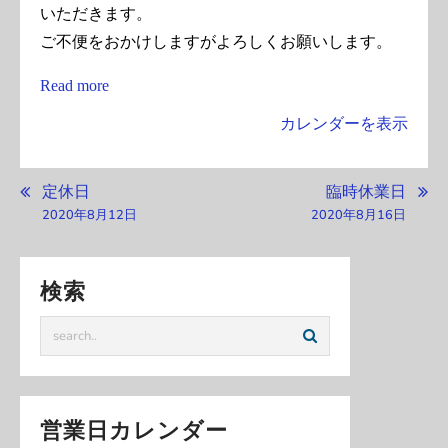
日
いただきます。
ご不便をおかけしますがよろしくお願いします。
Read more
カレンダーを表示
投
定休日
臨時休業日
稿
2020年8月12日
2020年8月16日
ナ
ビ
検索
ゲ
ー
シ
ョ
ン
営業日カレンダー