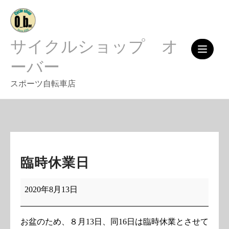
Skip
to
content
サイクルショップ オ
ーバー
スポーツ自転車店
臨時休業日
臨
2020年8月13日
時
休
お盆のため、８月13日、同16日は臨時休業とさせて
業