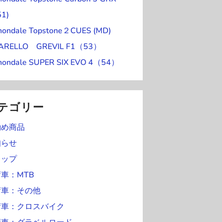
ン
)
0
1
日
日
日
日
日
51)
ト
日
日
nondale Topstone２CUES (MD)
)
NARELLO GREVIL F1（53）
nondale SUPER SIX EVO 4（54）
テゴリー
勧め商品
知らせ
ョップ
車：MTB
荷車：その他
荷車：クロスバイク