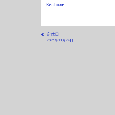
Read more
更
に
つ
い
て
投
定休日
2021年11月24日
稿
ナ
ビ
ゲ
ー
シ
ョ
ン