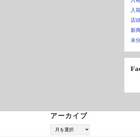
入
入
店
新
未
Fa
アーカイブ
ア