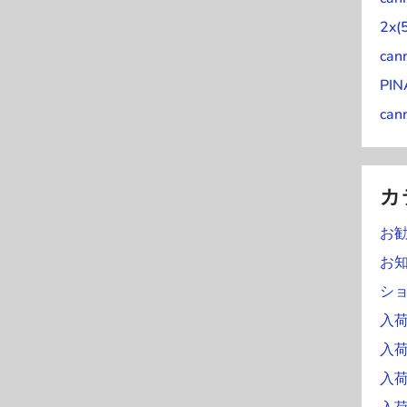
)
2x(
can
PI
can
カ
お
お
シ
入荷
入
入