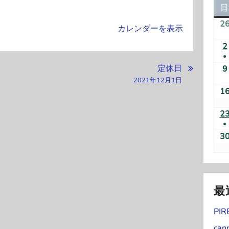
日
2
カレンダーを表示
2
●
定休日
(
9
2021年12月1日
1
2
●
(
3
)
最
PIR
can