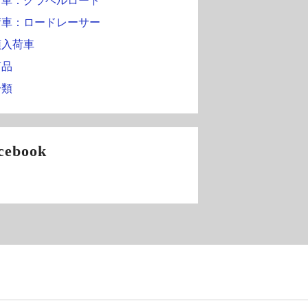
荷車：グラベルロード
荷車：ロードレーサー
頭入荷車
商品
分類
cebook