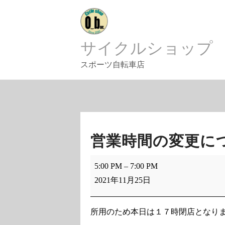
Skip
to
content
サイクルショップ
スポーツ自転車店
営業時間の変更に
営
5:00 PM
–
7:00 PM
業
2021年11月25日
時
間
の
所用のため本日は１７時閉店となり
変