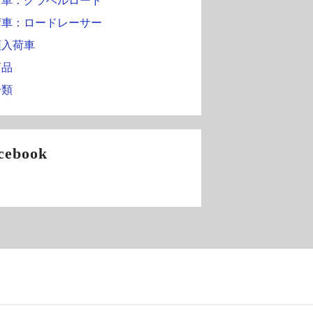
荷車：グラベルロード
荷車：ロードレーサー
頭入荷車
商品
分類
cebook