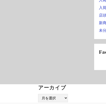
入
入
店
新
未
Fa
アーカイブ
ア