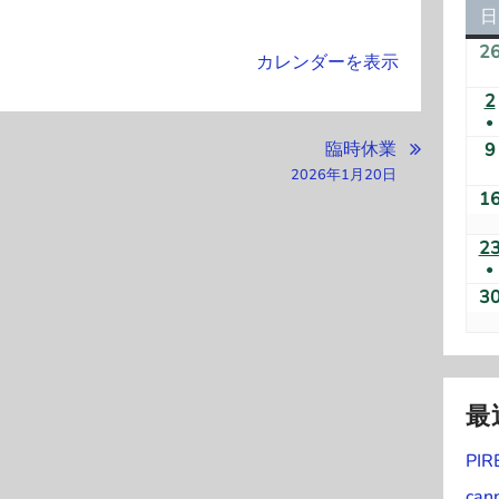
日
2
カレンダーを表示
2
●
臨時休業
(
9
2026年1月20日
1
2
●
(
3
)
最
PIR
can