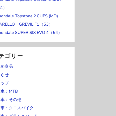
ン
)
0
1
日
日
日
日
日
51)
ト
日
日
nondale Topstone２CUES (MD)
)
NARELLO GREVIL F1（53）
nondale SUPER SIX EVO 4（54）
テゴリー
勧め商品
知らせ
ョップ
車：MTB
荷車：その他
荷車：クロスバイク