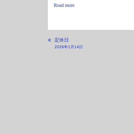
Read more
投
定休日
2026年1月14日
稿
ナ
ビ
ゲ
ー
シ
ョ
ン