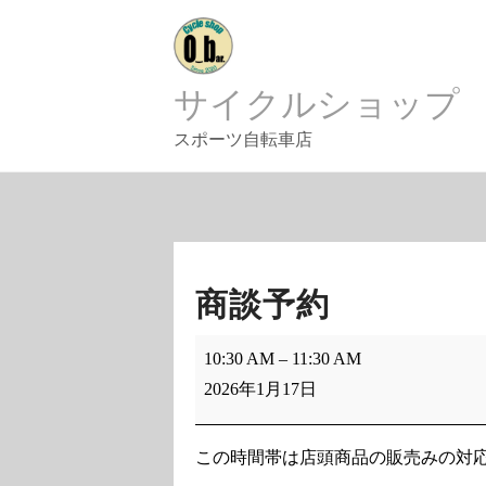
Skip
to
content
サイクルショップ
スポーツ自転車店
商談予約
商
10:30 AM
–
11:30 AM
談
2026年1月17日
予
約
この時間帯は店頭商品の販売みの対