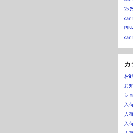
)
2x(
can
PI
can
カ
お
お
シ
入荷
入
入