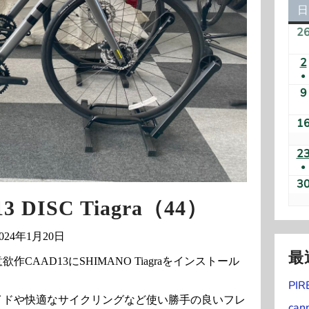
日
2
2
●
(
9
1
2
●
(
3
13 DISC Tiagra（44）
)
2024年1月20日
最
AAD13にSHIMANO Tiagraをインストール
PIR
イドや快適なサイクリングなど使い勝手の良いフレ
can