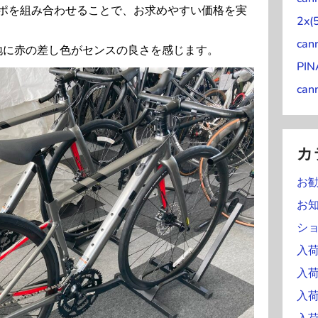
コンポを組み合わせることで、お求めやすい価格を実
)
2x(
can
地に赤の差し色がセンスの良さを感じます。
PI
can
カ
お
お
シ
入荷
入
入