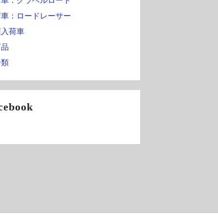
荷車：グラベルロード
荷車：ロードレーサー
頭入荷車
商品
分類
cebook