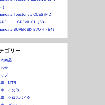
ン
)
0
1
日
日
日
日
日
51)
ト
日
日
nondale Topstone２CUES (MD)
)
NARELLO GREVIL F1（53）
nondale SUPER SIX EVO 4（54）
テゴリー
勧め商品
知らせ
ョップ
車：MTB
荷車：その他
荷車：クロスバイク