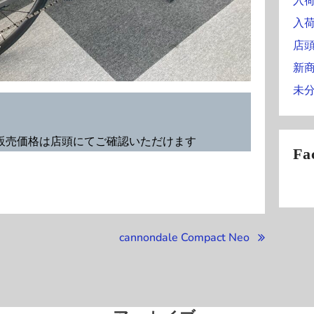
入
入
店
新
未
売価格は店頭にてご確認いただけます
Fa
cannondale Compact Neo