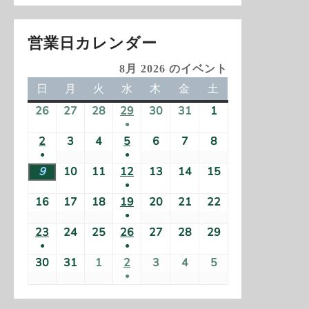
ョ
ン
営業日カレンダー
8月 2026 のイベント
日
日
月
月
火
火
水
水
木
木
金
金
土
土
曜
曜
曜
曜
曜
曜
曜
26
2
27
2
28
2
29
2
30
2
31
2
1
2
日
日
日
日
日
日
日
●
0
0
0
0
0
0
0
(
2
2
3
2
4
2
5
2
6
2
7
2
8
2
2
2
2
2
2
2
2
●
●
1
0
0
0
0
0
0
0
6
6
6
6
6
6
6
(
(
9
2
10
2
11
2
12
2
13
2
14
2
15
2
件
2
2
2
2
2
2
2
年
年
年
年
年
年
年
●
1
1
0
0
0
0
0
0
0
の
6
6
6
6
6
6
6
7
7
7
7
7
7
8
(
16
2
17
2
18
2
19
2
20
2
21
2
22
2
件
件
2
2
2
2
2
2
2
イ
年
年
年
年
年
年
年
月
月
月
月
月
月
月
●
1
0
0
0
0
0
0
0
の
の
6
6
6
6
6
6
6
ベ
8
8
8
8
8
8
8
2
2
2
(
2
3
3
1
23
2
24
2
25
2
26
2
27
2
28
2
29
2
件
2
2
2
2
2
2
2
イ
イ
年
年
年
年
年
年
年
ン
月
月
月
月
月
月
月
●
●
6
7
8
1
9
0
1
日
0
0
0
0
0
0
0
の
6
6
6
6
6
6
6
ベ
ベ
8
8
8
8
8
8
8
ト
(
2
3
4
(
5
6
7
8
30
2
31
2
1
2
2
2
3
2
4
2
5
2
日
日
日
件
日
日
日
2
2
2
2
2
2
2
イ
年
年
年
年
年
年
年
ン
ン
月
月
月
月
月
月
月
●
)
1
日
日
日
1
日
日
日
日
0
0
0
0
0
0
0
の
6
6
6
6
6
6
6
ベ
8
8
8
8
8
8
8
ト
ト
9
1
1
(
1
1
1
1
件
件
2
2
2
2
2
2
2
イ
年
年
年
年
年
年
年
ン
月
月
月
月
月
月
月
)
)