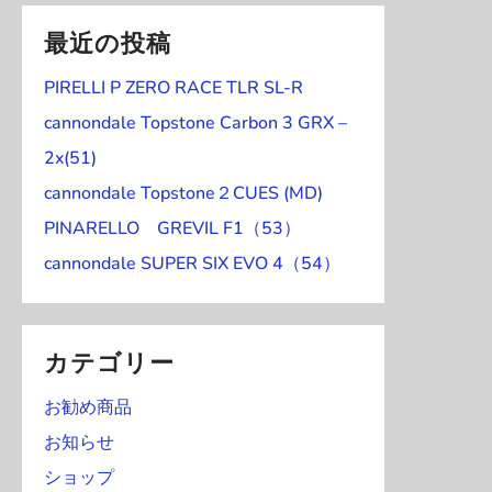
日
0
1
1
2
3
4
5
の
の
6
6
6
6
6
6
6
ベ
8
8
8
8
8
8
8
ト
1
1
1
1
2
2
2
日
日
件
日
日
日
日
イ
イ
年
年
年
年
年
年
年
最近の投稿
ン
月
月
月
月
月
月
月
)
6
7
8
9
0
1
2
の
ベ
ベ
8
8
9
9
9
9
9
ト
2
2
2
2
2
2
2
日
日
日
日
日
日
日
イ
PIRELLI P ZERO RACE TLR SL-R
ン
ン
月
月
月
月
月
月
月
)
3
4
5
6
7
8
9
ベ
ト
ト
3
3
1
2
3
4
5
cannondale Topstone Carbon 3 GRX –
日
日
日
日
日
日
日
ン
)
)
0
1
日
日
日
日
日
2x(51)
ト
日
日
cannondale Topstone２CUES (MD)
)
PINARELLO GREVIL F1（53）
cannondale SUPER SIX EVO 4（54）
カテゴリー
お勧め商品
お知らせ
ショップ