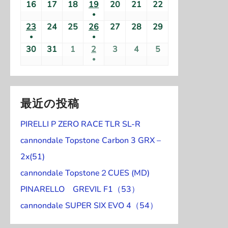
7
7
7
7
7
7
8
(
16
2
17
2
18
2
19
2
20
2
21
2
22
2
件
件
2
2
2
2
2
2
2
イ
年
年
年
年
年
年
年
月
月
月
月
月
月
月
●
1
0
0
0
0
0
0
0
の
の
6
6
6
6
6
6
6
ベ
8
8
8
8
8
8
8
2
2
2
(
2
3
3
1
23
2
24
2
25
2
26
2
27
2
28
2
29
2
件
2
2
2
2
2
2
2
イ
イ
年
年
年
年
年
年
年
ン
月
月
月
月
月
月
月
●
●
6
7
8
1
9
0
1
日
0
0
0
0
0
0
0
の
6
6
6
6
6
6
6
ベ
ベ
8
8
8
8
8
8
8
ト
(
2
3
4
(
5
6
7
8
30
2
31
2
1
2
2
2
3
2
4
2
5
2
日
日
日
件
日
日
日
2
2
2
2
2
2
2
イ
年
年
年
年
年
年
年
ン
ン
月
月
月
月
月
月
月
●
)
1
日
日
日
1
日
日
日
日
0
0
0
0
0
0
0
の
6
6
6
6
6
6
6
ベ
8
8
8
8
8
8
8
ト
ト
9
1
1
(
1
1
1
1
件
件
2
2
2
2
2
2
2
イ
年
年
年
年
年
年
年
ン
月
月
月
月
月
月
月
)
)
日
0
1
1
2
3
4
5
の
の
6
6
6
6
6
6
6
ベ
8
8
8
8
8
8
8
ト
1
1
1
1
2
2
2
日
日
件
日
日
日
日
イ
イ
年
年
年
年
年
年
年
最近の投稿
ン
月
月
月
月
月
月
月
)
6
7
8
9
0
1
2
の
ベ
ベ
8
8
9
9
9
9
9
ト
2
2
2
2
2
2
2
日
日
日
日
日
日
日
イ
PIRELLI P ZERO RACE TLR SL-R
ン
ン
月
月
月
月
月
月
月
)
3
4
5
6
7
8
9
ベ
ト
ト
3
3
1
2
3
4
5
cannondale Topstone Carbon 3 GRX –
日
日
日
日
日
日
日
ン
)
)
0
1
日
日
日
日
日
2x(51)
ト
日
日
cannondale Topstone２CUES (MD)
)
PINARELLO GREVIL F1（53）
cannondale SUPER SIX EVO 4（54）