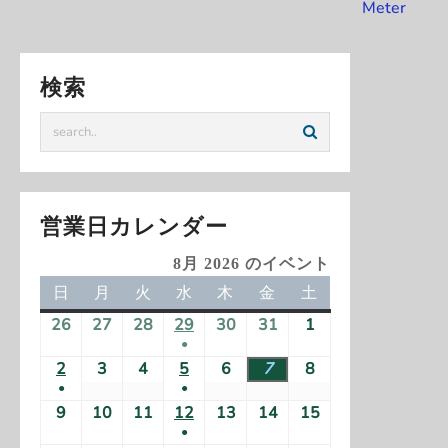
稿
Meter
ナ
ビ
検索
ゲ
ー
シ
ョ
ン
営業日カレンダー
8月 2026 のイベント
日
日
月
月
火
火
水
水
木
木
金
金
土
土
曜
曜
曜
曜
曜
曜
曜
26
2
27
2
28
2
29
2
30
2
31
2
1
2
日
日
日
日
日
日
日
●
0
0
0
0
0
0
0
(
2
2
3
2
4
2
5
2
6
2
7
2
8
2
2
2
2
2
2
2
2
●
●
1
0
0
0
0
0
0
0
6
6
6
6
6
6
6
(
(
9
2
10
2
11
2
12
2
13
2
14
2
15
2
件
2
2
2
2
2
2
2
年
年
年
年
年
年
年
●
1
1
0
0
0
0
0
0
0
の
6
6
6
6
6
6
6