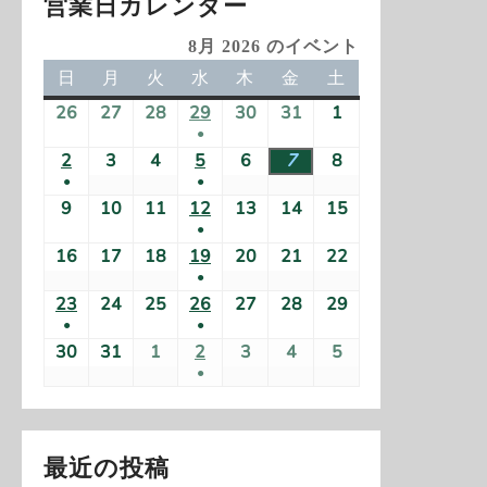
ン
営業日カレンダー
8月 2026 のイベント
日
日
月
月
火
火
水
水
木
木
金
金
土
土
曜
曜
曜
曜
曜
曜
曜
26
2
27
2
28
2
29
2
30
2
31
2
1
2
日
日
日
日
日
日
日
●
0
0
0
0
0
0
0
(
2
2
3
2
4
2
5
2
6
2
7
2
8
2
2
2
2
2
2
2
2
●
●
1
0
0
0
0
0
0
0
6
6
6
6
6
6
6
(
(
9
2
10
2
11
2
12
2
13
2
14
2
15
2
件
2
2
2
2
2
2
2
年
年
年
年
年
年
年
●
1
1
0
0
0
0
0
0
0
の
6
6
6
6
6
6
6
7
7
7
7
7
7
8
(
16
2
17
2
18
2
19
2
20
2
21
2
22
2
件
件
2
2
2
2
2
2
2
イ
年
年
年
年
年
年
年
月
月
月
月
月
月
月
●
1
0
0
0
0
0
0
0
の
の
6
6
6
6
6
6
6
ベ
8
8
8
8
8
8
8
2
2
2
(
2
3
3
1
23
2
24
2
25
2
26
2
27
2
28
2
29
2
件
2
2
2
2
2
2
2
イ
イ
年
年
年
年
年
年
年
ン
月
月
月
月
月
月
月
●
●
6
7
8
1
9
0
1
日
0
0
0
0
0
0
0
の
6
6
6
6
6
6
6
ベ
ベ
8
8
8
8
8
8
8
ト
(
2
3
4
(
5
6
7
8
30
2
31
2
1
2
2
2
3
2
4
2
5
2
日
日
日
件
日
日
日
2
2
2
2
2
2
2
イ
年
年
年
年
年
年
年
ン
ン
月
月
月
月
月
月
月
●
)
1
日
日
日
1
日
日
日
日
0
0
0
0
0
0
0
の
6
6
6
6
6
6
6
ベ
8
8
8
8
8
8
8
ト
ト
9
1
1
(
1
1
1
1
件
件
2
2
2
2
2
2
2
イ
年
年
年
年
年
年
年
ン
月
月
月
月
月
月
月
)
)
日
0
1
1
2
3
4
5
の
の
6
6
6
6
6
6
6
ベ
8
8
8
8
8
8
8
ト
1
1
1
1
2
2
2
日
日
件
日
日
日
日
イ
イ
年
年
年
年
年
年
年
最近の投稿
ン
月
月
月
月
月
月
月
)
6
7
8
9
0
1
2
の