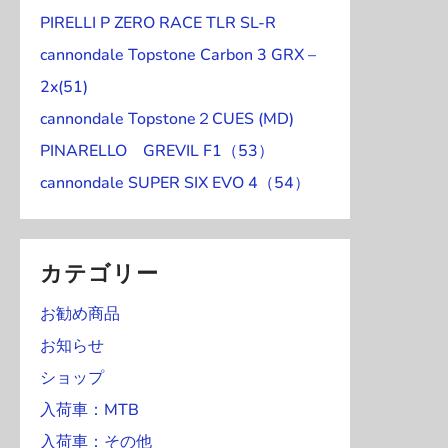
ベ
ベ
8
8
9
9
9
9
9
ト
2
2
2
2
2
2
2
日
日
日
日
日
日
日
イ
PIRELLI P ZERO RACE TLR SL-R
ン
ン
月
月
月
月
月
月
月
)
3
4
5
6
7
8
9
ベ
ト
ト
3
3
1
2
3
4
5
cannondale Topstone Carbon 3 GRX –
日
日
日
日
日
日
日
ン
)
)
0
1
日
日
日
日
日
2x(51)
ト
日
日
cannondale Topstone２CUES (MD)
)
PINARELLO GREVIL F1（53）
cannondale SUPER SIX EVO 4（54）
カテゴリー
お勧め商品
お知らせ
ショップ
入荷車：MTB
入荷車：その他